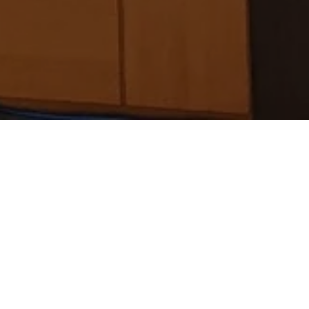
a organización en la promoción de la innovación empresari
ess Market, celebrado en Andorra los días 26 y 27 de mayo
ales más relevantes del año, brindó a European Venture
 clave y apoyar el desarrollo de startups e iniciativas emp
niciativas Emprendedoras