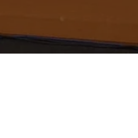
European Ventures, una destacad
participación en el Andorra Busin
uno de los encuentros empresari
experiencia, establecer conexiones
Apoyo a Startups e I