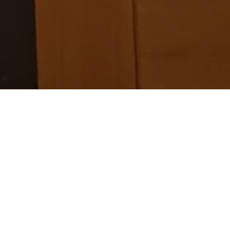
al en Europa, tuvo una destacada
 de 2022. Este evento, considerado
s la oportunidad de compartir su
rendedoras.