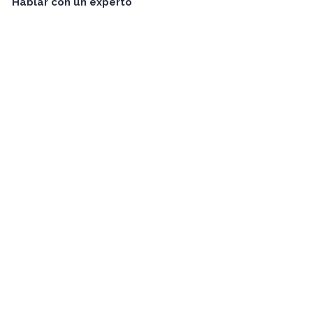
Hablar con un experto
Evaluar mi Proyecto →