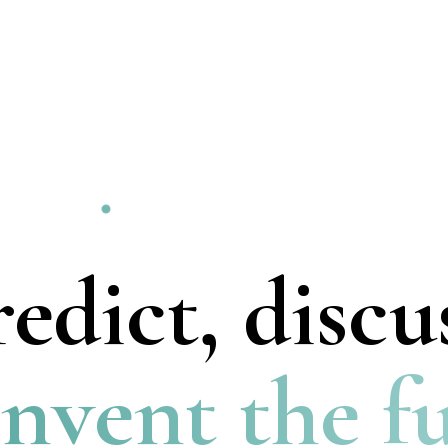
VENTURE BUILDER & CAPITAL
edict, discu
invent the f