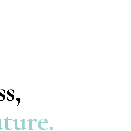
ss,
uture.